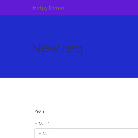
Helpy Demo
New req
Yeah
E-Mail