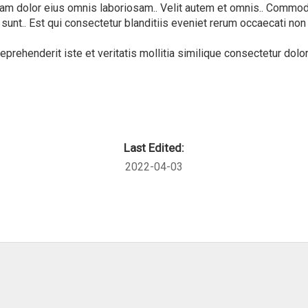
uam dolor eius omnis laboriosam.. Velit autem et omnis.. Commod
unt.. Est qui consectetur blanditiis eveniet rerum occaecati non 
rehenderit iste et veritatis mollitia similique consectetur dolore
Last Edited:
2022-04-03
k