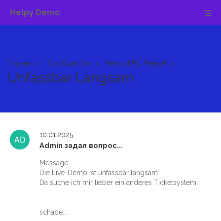
Helpy Demo
Главная
Сообщество
Reboot PC, Please!
Unfassbar Langsam
10.01.2025
Admin задал вопрос...
Message:
Die Live-Demo ist unfassbar langsam.
Da suche ich mir lieber ein anderes Ticketsystem.
schade...