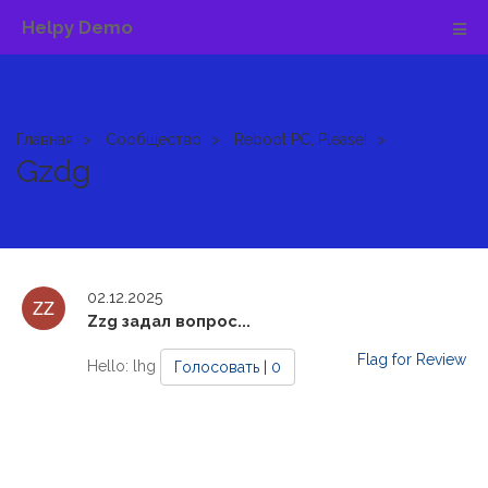
Helpy Demo
Главная
Сообщество
Reboot PC, Please!
Gzdg
02.12.2025
Zzg задал вопрос...
Flag for Review
Hello: lhg
Голосовать | 0