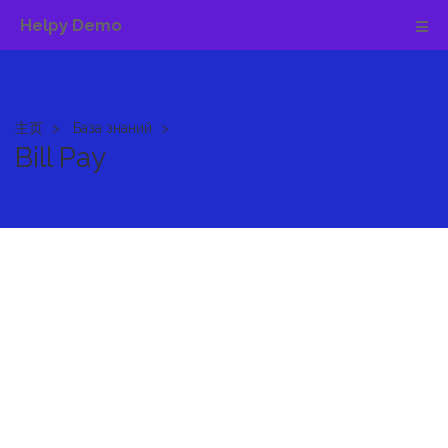
Helpy Demo
主页
База знаний
Bill Pay