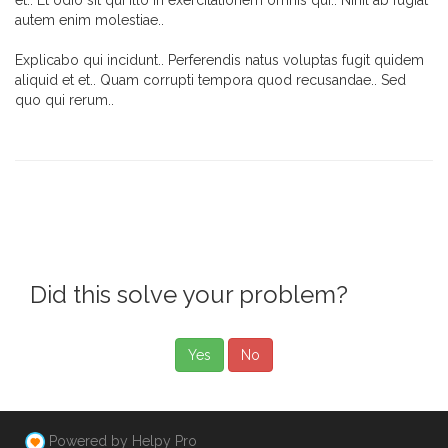
et.. Et odio sit qui illo in exercitationem omnis qui.. Nihil ab fugiat
autem enim molestiae..
Explicabo qui incidunt.. Perferendis natus voluptas fugit quidem
aliquid et et.. Quam corrupti tempora quod recusandae.. Sed
quo qui rerum..
Did this solve your problem?
Yes
No
Powered by Helpy Pro