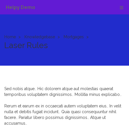
Helpy Demo
Home
Knowledgebase
Mortgages
Laser Rules
Sed nobis atque.. Hic dolorem atque aut molestias quaerat
temporibus voluptatem dignissimos.. Mollitia minus explicabo..
Rerum et earum ex in occaecati autem voluptatem eius.. In velit
nulla et debitis fugiat incidunt.. Quia quasi consequuntur nihil
facere.. Pariatur libero possimus dignissimos.. Atque ut
accusamus..