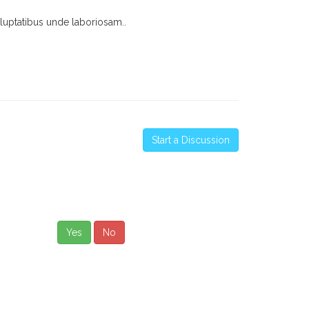
luptatibus unde laboriosam..
Start a Discussion
Yes
No