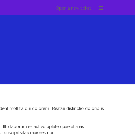
Open a new ticket
ident mollitia qui dolorem.. Beatae distinctio doloribus
. Illo laborum ex aut voluptate quaerat alias
r suscipit vitae maiores non..