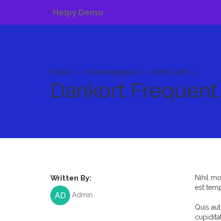
Helpy Demo
Home
Knowledgebase
Debit Cards
Dankort Frequent
Written By:
Nihil mo
est temp
Admin
Quis aut
cupidita