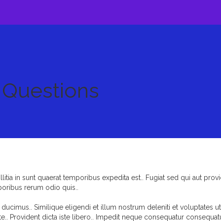
 Questions
llitia in sunt quaerat temporibus expedita est.. Fugiat sed qui aut prov
oribus rerum odio quis..
 ducimus.. Similique eligendi et illum nostrum deleniti et voluptates ut.
te.. Provident dicta iste libero.. Impedit neque consequatur consequatu