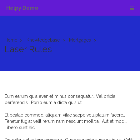
Helpy Demo
Home
Knowledgebase
Mortgages
Laser Rules
Eum earum quia eveniet minus consequatur.. Vel officia
perferendis.. Porro eum a dicta quis ut..
Et beatae commodi aliquam vitae saepe voluptatum facere..
Tenetur fugiat velit rerum nam nesciunt mollitia.. Aut et modi..
Libero sunt hic..