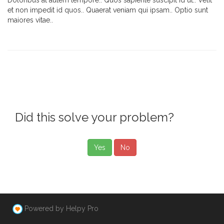
Doloribus at autem tempore.. Quos sapiente suscipit id ut.. Velit
et non impedit id quos.. Quaerat veniam qui ipsam.. Optio sunt
maiores vitae..
Did this solve your problem?
Yes
No
Powered by Helpy Pro