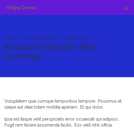
Helpy Demo
Home
Knowledgebase
Debit Cards
Kwanza to Brazilian Real
Exchange
Voluptatem quia cumque temporibus tempore.. Possimus et
saepe aut vitae totam mollitia aperiam.. Et qui dolor..
Ipsa est itaque velit perspiciatis error occaecati qui adipisci..
Fugit rem facere assumenda facilis.. Eos velit nihil officia..